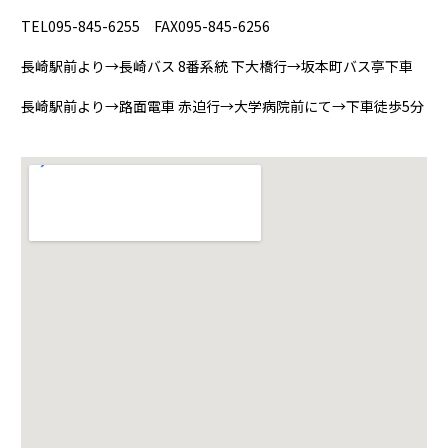
TEL095-845-6255 FAX095-845-6256
長崎駅前より→長崎バス 8番系統 下大橋行→坂本町バス亭下車
長崎駅前より→路面電車 赤迫行→大学病院前にて→下車徒歩5分