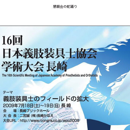
懇親会の蛇踊り