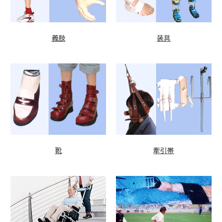
義肢
装具
牽引帯
靴