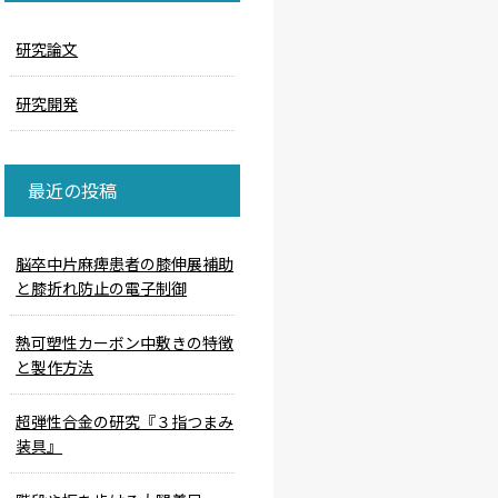
研究論文
研究開発
最近の投稿
脳卒中片麻痺患者の膝伸展補助
と膝折れ防止の電子制御
熱可塑性カーボン中敷きの特徴
と製作方法
超弾性合金の研究『３指つまみ
装具』