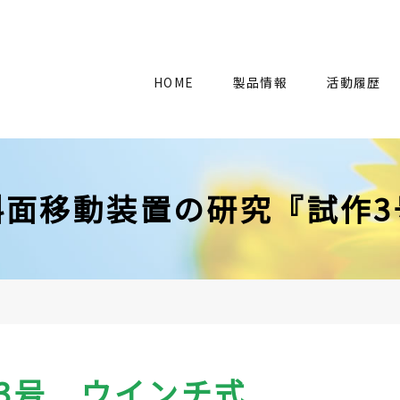
HOME
製品情報
活動履歴
斜面移動装置の研究『試作3
3号 ウインチ式​