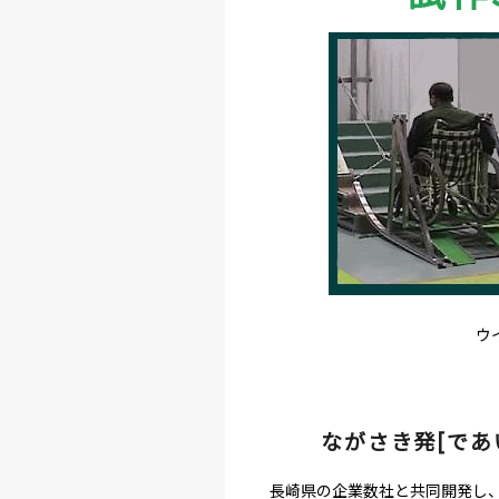
ウ
ながさき発[であい
長崎県の企業数社と共同開発し