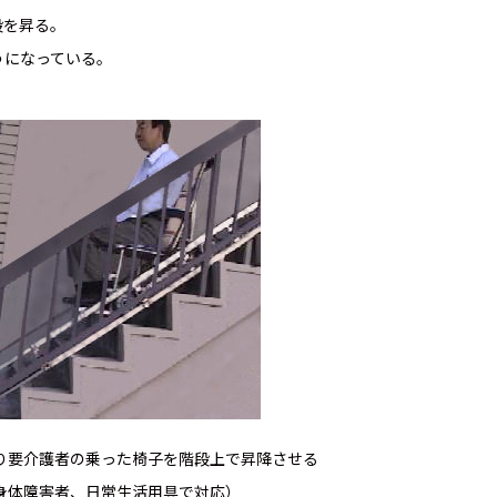
段を昇る。
うになっている。
り要介護者の乗った椅子を階段上で昇降させる
身体障害者、日常生活用具で対応）