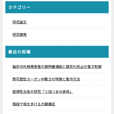
カテゴリー
研究論文
研究開発
最近の投稿
脳卒中片麻痺患者の膝伸展補助と膝折れ防止の電子制御
熱可塑性カーボン中敷きの特徴と製作方法
超弾性合金の研究『３指つまみ装具』
階段や坂を歩ける大腿義足